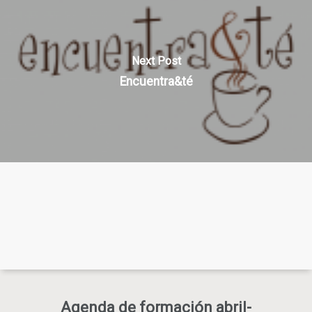
Next Post
Encuentra&té
Agenda de formación abril-