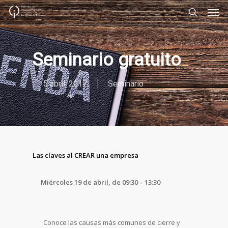
Men
Skip
to
search
main
content
Seminario gratuito
5 abril, 2017
Seminario
Las claves al CREAR una empresa
Miércoles 19
de abril, de 09:30 – 13:30
Conoce las causas más comunes de cierre y