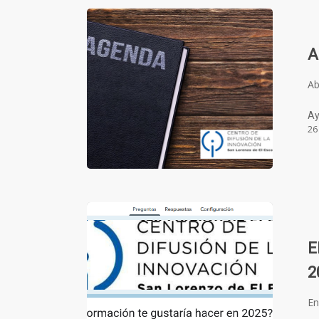
A
Ab
Ay
26
E
2
En