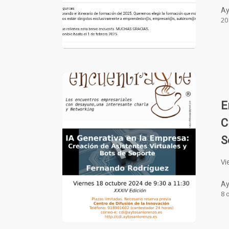
Ay
20
E
C
S
Vi
Ay
8 