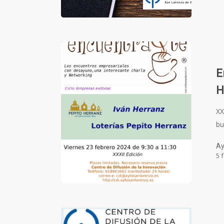
E
H
XX
bu
Ay
5 