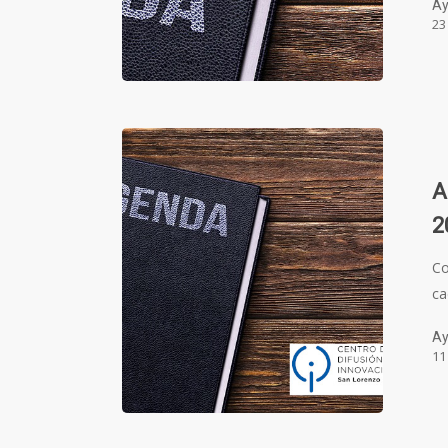
Ay
23
A
2
Co
ca
Ay
11