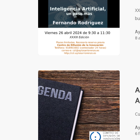
XX
bu
Ay
8 
A
A
Cu
Ay
6 