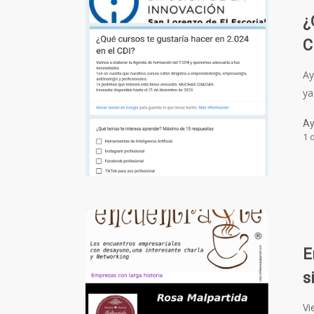
¿
C
Ay
ya
Ay
1 
E
s
Vi