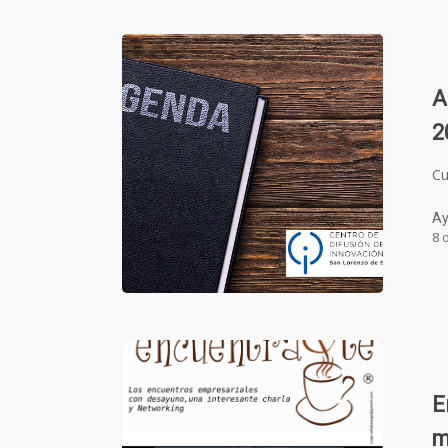
A
2
Cu
Ay
8 
E
m