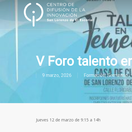
Skip
to
main
content
V Foro talento 
9 marzo, 2026
Formación
,
Seminario
Jueves 12 de marzo de 9:15 a 14h