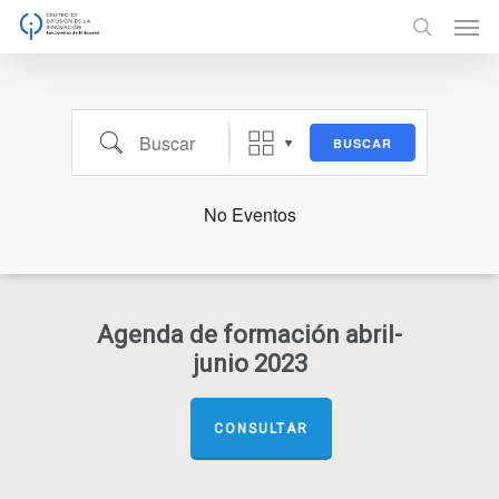
Buscando Etiquetas...
Men
Skip
to
search
main
content
Buscar
BUSCAR
No Eventos
Agenda de formación abril-
junio 2023
CONSULTAR