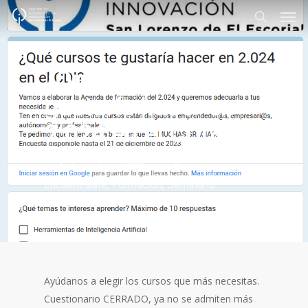
Men
Skip
to
search
main
content
¿Qué cursos te
gustaría hacer en
2.024 en el CDI?
1 diciembre, 2023
Curso
,
Encuentra&té
,
Formación
,
Seminario
Ayúdanos a elegir los cursos que más necesitas.
Cuestionario CERRADO, ya no se admiten más