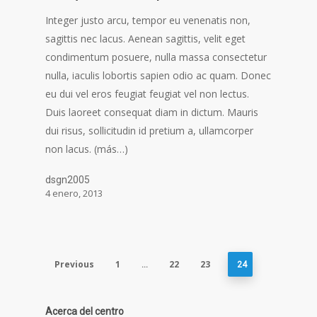
Integer justo arcu, tempor eu venenatis non,
sagittis nec lacus. Aenean sagittis, velit eget
condimentum posuere, nulla massa consectetur
nulla, iaculis lobortis sapien odio ac quam. Donec
eu dui vel eros feugiat feugiat vel non lectus.
Duis laoreet consequat diam in dictum. Mauris
dui risus, sollicitudin id pretium a, ullamcorper
non lacus. (más…)
dsgn2005
4 enero, 2013
Previous
1
22
23
…
24
Acerca del centro