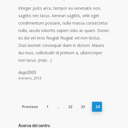
Integer justo arcu, tempor eu venenatis non,
sagittis nec lacus. Aenean sagittis, velit eget
condimentum posuere, nulla massa consectetur
nulla, iaculis lobortis sapien odio ac quam. Donec
eu dui vel eros feugiat feugiat vel non lectus.
Duis laoreet consequat diam in dictum. Mauris
dui risus, sollicitudin id pretium a, ullamcorper
non lacus. (más…)
dsgn2005
4 enero, 2013
Previous
1
22
23
…
24
Acerca del centro