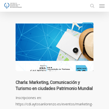
Men
Skip
to
search
main
content
Charla: Marketing, Comunicación y
Turismo en ciudades Patrimonio Mundial
Inscripciones en:
https://cdi.aytosanlorenzo.es/eventos/marketing-