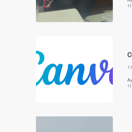
Ay
13
C
17
Ay
13