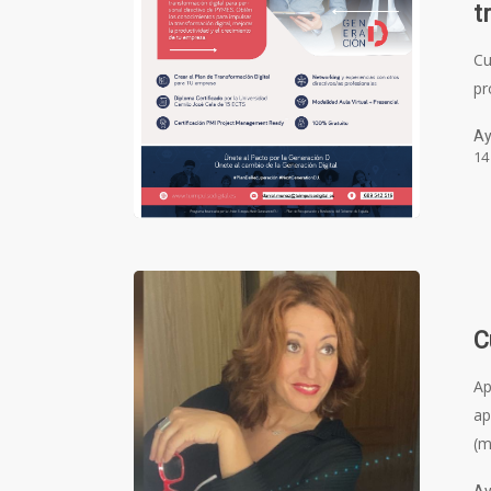
t
Cu
pr
Ay
14
C
Ap
ap
(