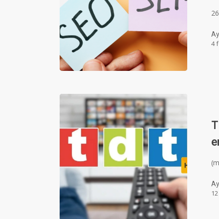
26
Ay
4 
T
e
(
Ay
12