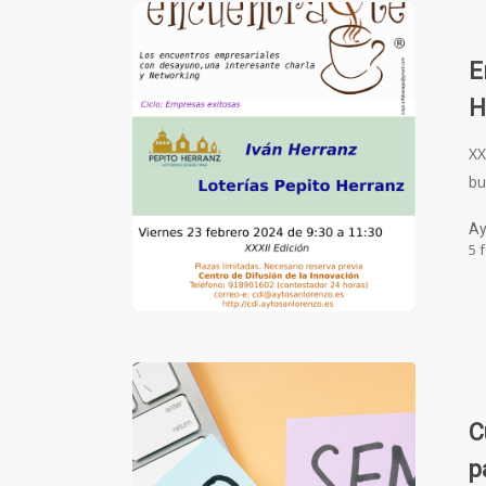
E
H
XX
bu
Ay
5 
C
p