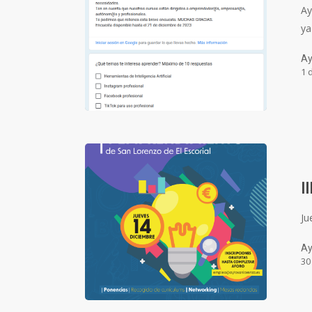
Ay
ya
Ay
1 
I
Ju
Ay
30