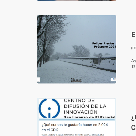
E
(
Ay
13
¿
C