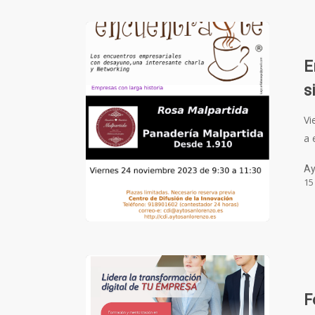
E
s
Vi
a 
Ay
15
F