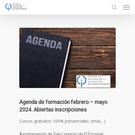
Men
Skip
to
search
main
content
Agenda de formación febrero – mayo
2024. Abiertas inscripciones
Cursos gratuitos 100% presenciales. (más…)
Ayuntamiento de San Lorenzo de El Escorial