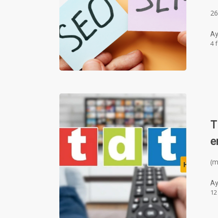
26
Ay
4 
T
e
(
Ay
12