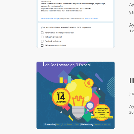
Ay
ya
Ay
1 
I
Ju
Ay
30