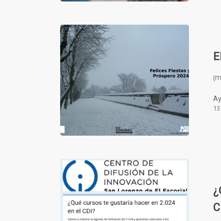
E
(
Ay
13
¿
C