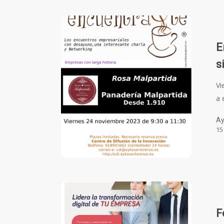
E
s
Vi
a 
Ay
15
F