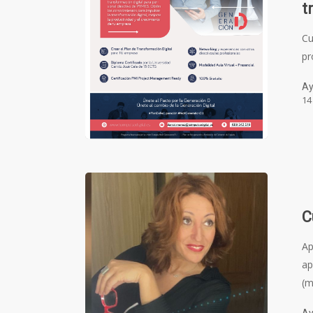
t
Cu
pr
Ay
14
C
Ap
ap
(