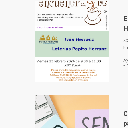
E
H
XX
bu
Ay
5 
C
p