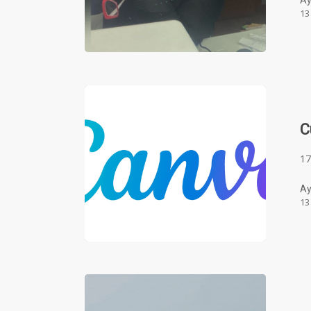
Ay
13
C
17
Ay
13