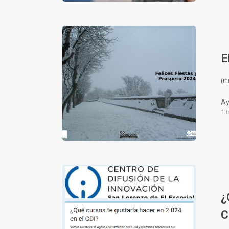
E
(
Ay
13
¿
C