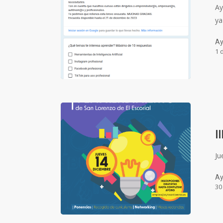
Ay
ya
Ay
1 
I
Ju
Ay
30