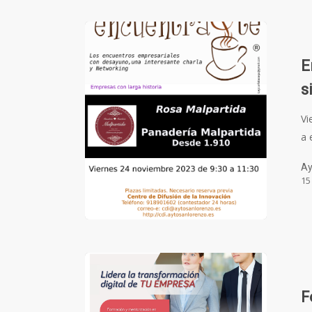
E
s
Vi
a 
Ay
15
F