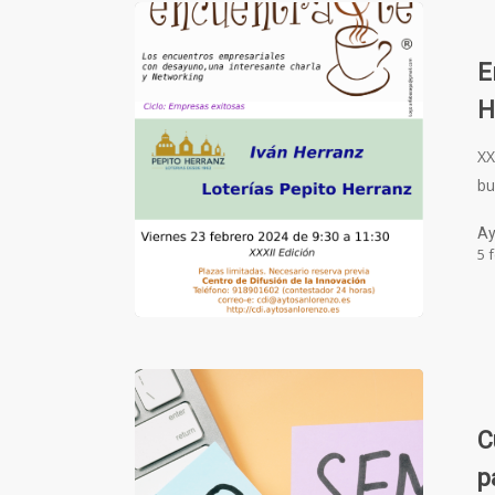
E
H
XX
bu
Ay
5 
C
p