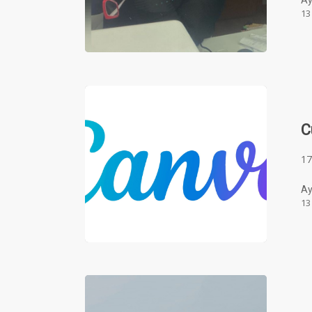
Ay
13
C
17
Ay
13