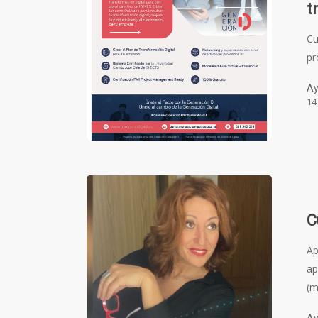
t
Cu
pr
Ay
14
C
Ap
ap
(