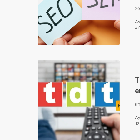
26
Ay
4 
T
e
(
Ay
12