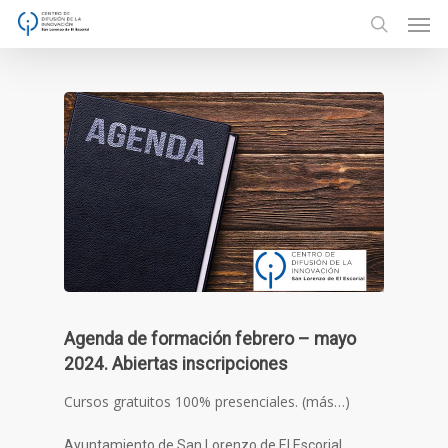
Men
Skip
to
search
main
content
Agenda de formación febrero – mayo
2024. Abiertas inscripciones
Cursos gratuitos 100% presenciales. (más…)
Ayuntamiento de San Lorenzo de El Escorial