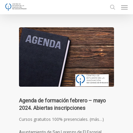
Men
Skip
to
search
main
content
Agenda de formación febrero – mayo
2024. Abiertas inscripciones
Cursos gratuitos 100% presenciales. (más…)
Ayuntamiento de San Lorenzo de El Escorial