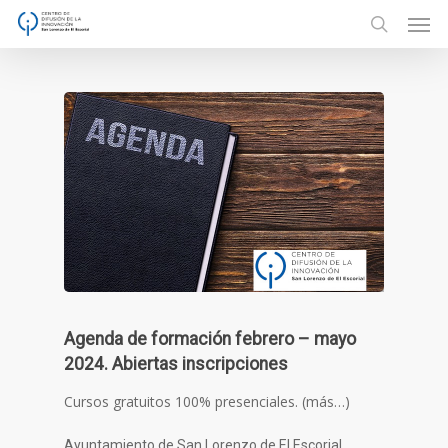
Men
Skip
to
search
main
content
Agenda de formación febrero – mayo
2024. Abiertas inscripciones
Cursos gratuitos 100% presenciales. (más…)
Ayuntamiento de San Lorenzo de El Escorial