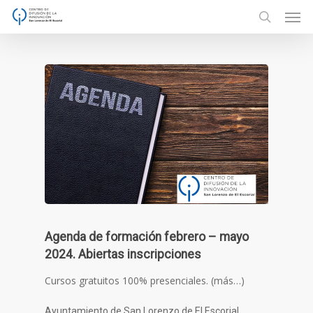
Men
Skip
to
search
main
content
Agenda de formación febrero – mayo
2024. Abiertas inscripciones
Cursos gratuitos 100% presenciales. (más…)
Ayuntamiento de San Lorenzo de El Escorial