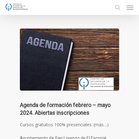
Men
Skip
to
search
main
content
Agenda de formación febrero – mayo
2024. Abiertas inscripciones
Cursos gratuitos 100% presenciales. (más…)
Ayuntamiento de San Lorenzo de El Escorial