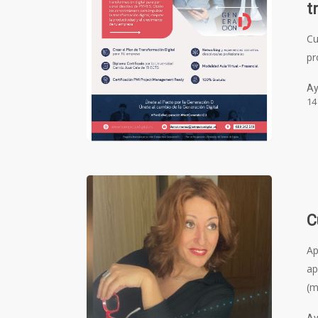
t
Cu
pr
Ay
14
C
Ap
ap
(