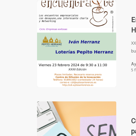
E
H
XX
bu
Ay
5 
C
p