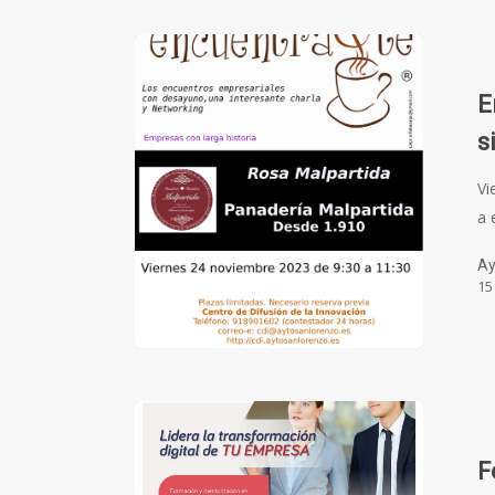
E
s
Vi
a 
Ay
15
F