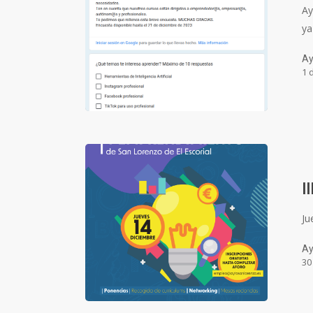
Ay
ya
Ay
1 
I
Ju
Ay
30