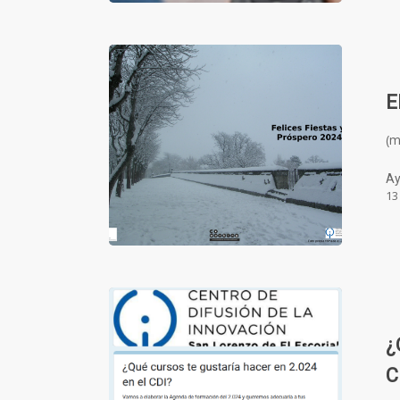
E
(
Ay
13
¿
C