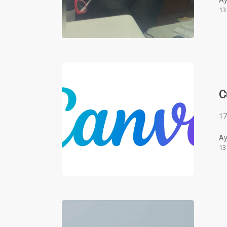
Ay
13
C
17
Ay
13