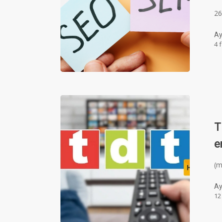
26
Ay
4 
T
e
(
Ay
12