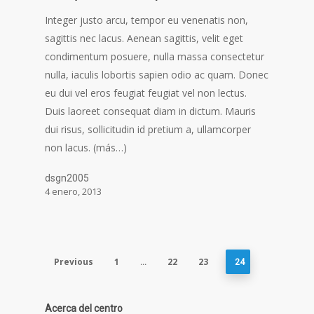
Integer justo arcu, tempor eu venenatis non,
sagittis nec lacus. Aenean sagittis, velit eget
condimentum posuere, nulla massa consectetur
nulla, iaculis lobortis sapien odio ac quam. Donec
eu dui vel eros feugiat feugiat vel non lectus.
Duis laoreet consequat diam in dictum. Mauris
dui risus, sollicitudin id pretium a, ullamcorper
non lacus. (más…)
dsgn2005
4 enero, 2013
Previous
1
22
23
…
24
Acerca del centro