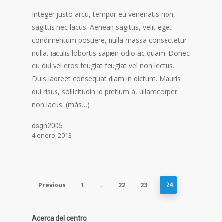
Integer justo arcu, tempor eu venenatis non,
sagittis nec lacus. Aenean sagittis, velit eget
condimentum posuere, nulla massa consectetur
nulla, iaculis lobortis sapien odio ac quam. Donec
eu dui vel eros feugiat feugiat vel non lectus.
Duis laoreet consequat diam in dictum. Mauris
dui risus, sollicitudin id pretium a, ullamcorper
non lacus. (más…)
dsgn2005
4 enero, 2013
Previous
1
22
23
…
24
Acerca del centro