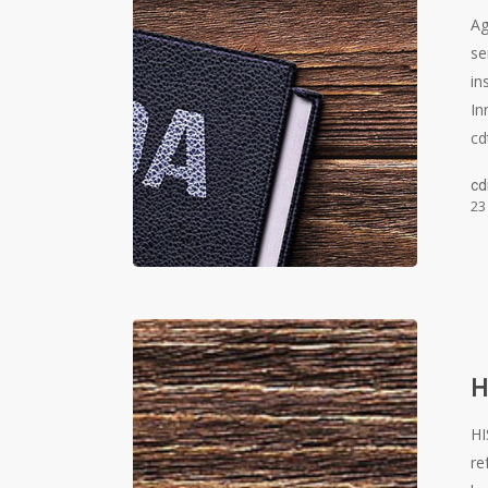
Ag
se
in
In
cd
cd
23
H
H
re