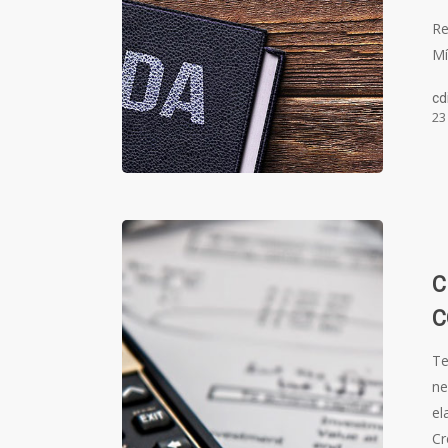
Re
Mí
cd
23
C
C
Te
ne
el
Cr