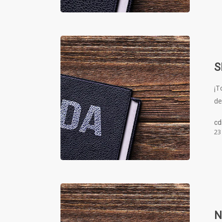
S
¡T
de
cd
23
N