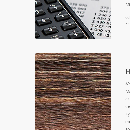
Mi
cd
23
H
A
MA
es
de
ay
mi
zo