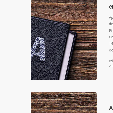
e
Ap
de
Fi
Oe
14
oc
cd
23
A