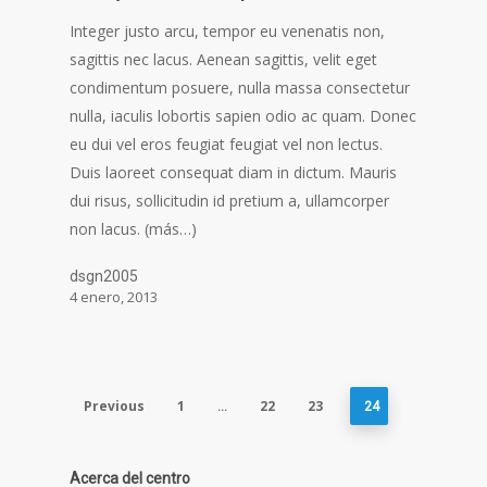
Integer justo arcu, tempor eu venenatis non,
sagittis nec lacus. Aenean sagittis, velit eget
condimentum posuere, nulla massa consectetur
nulla, iaculis lobortis sapien odio ac quam. Donec
eu dui vel eros feugiat feugiat vel non lectus.
Duis laoreet consequat diam in dictum. Mauris
dui risus, sollicitudin id pretium a, ullamcorper
non lacus. (más…)
dsgn2005
4 enero, 2013
Previous
1
22
23
…
24
Acerca del centro