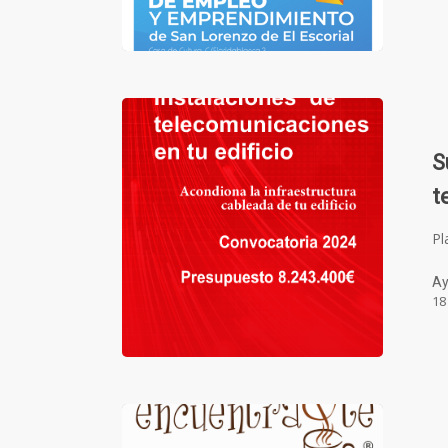
S
t
Pl
Ay
18