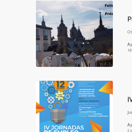
P
O
Ay
18
I
Ju
Ay
2 