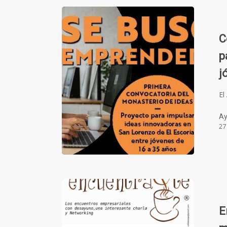
C
p
j
El
Ay
27
E