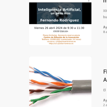
m
XX
bu
Ay
8 
F
A
El
Ay
2 