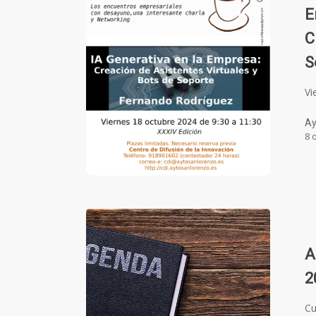
E
C
S
Vi
Ay
8 
A
2
Cu