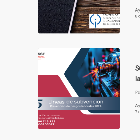
Ay
8 
S
l
Pu
Ay
7 