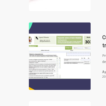
C
t
Pr
de
Ay
20