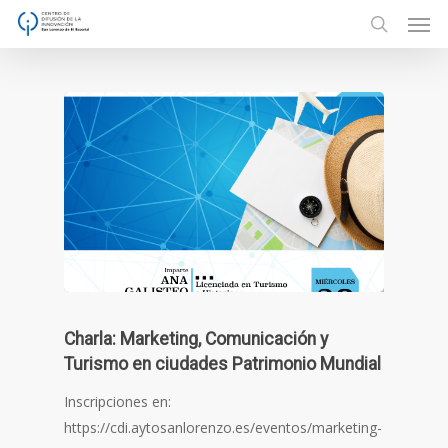
Men
Skip
to
search
main
content
Charla: Marketing, Comunicación y
Turismo en ciudades Patrimonio Mundial
Inscripciones en:
https://cdi.aytosanlorenzo.es/eventos/marketing-