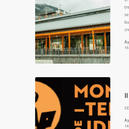
tr
se
bu
cr
Ay
16
I
S
Ay
14