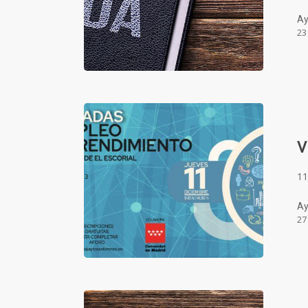
Ay
23
V
11
Ay
27