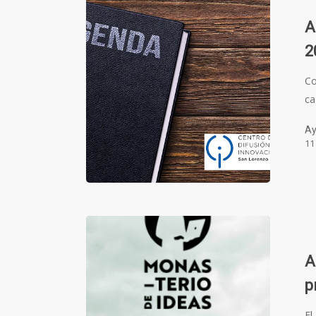
A
2
Co
ca
Ay
11
A
p
El