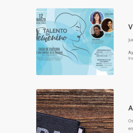
V
Ju
Ay
9 
A
Os
en