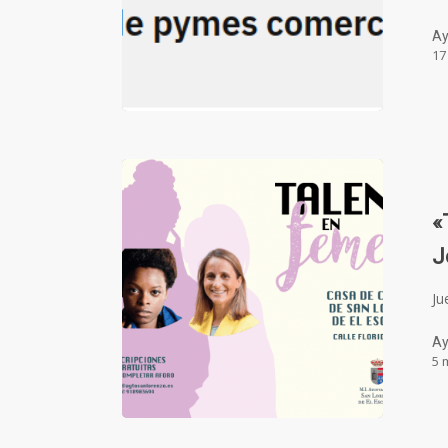
Ay
17
«
J
Ju
Ay
5 