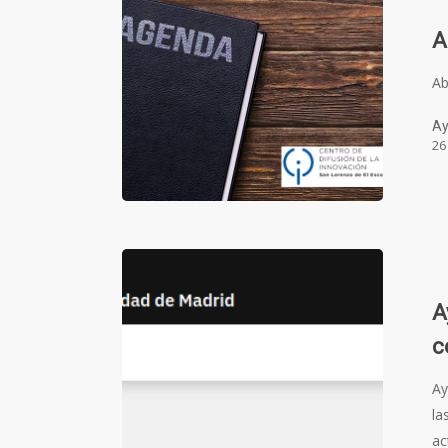
A
Ab
Ay
26
A
c
Ay
la
ac