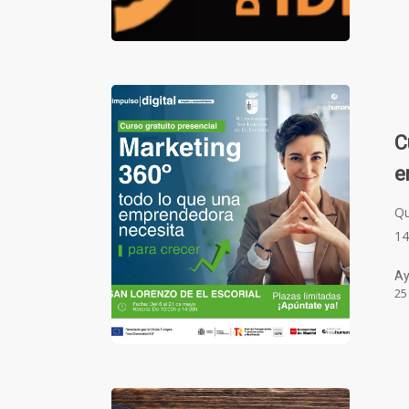
C
e
Qu
14
Ay
25