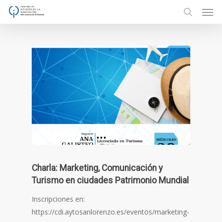
Men
Skip
to
search
main
content
Charla: Marketing, Comunicación y
Turismo en ciudades Patrimonio Mundial
Inscripciones en:
https://cdi.aytosanlorenzo.es/eventos/marketing-